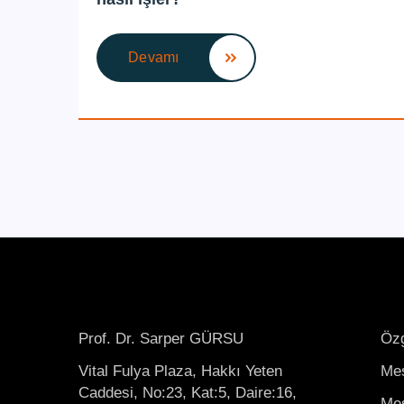
Devamı
Prof. Dr. Sarper GÜRSU
Öz
Vital Fulya Plaza, Hakkı Yeten
Mes
Caddesi, No:23, Kat:5, Daire:16,
Mes