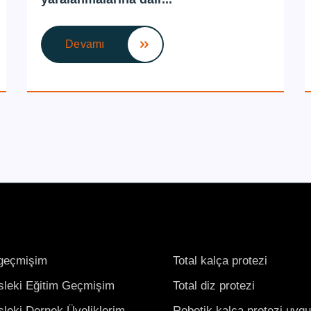
Devamı
geçmişim
Total kalça protezi
leki Eğitim Geçmişim
Total diz protezi
leki Dernek Üyeliklerim
Robotik kalça protezi uyg