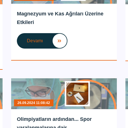
Magnezyum ve Kas Ağrıları Üzerine
Etkileri
Devamı
26.09.2024 11:08:42
Olimpiyatların ardından... Spor
yaralanmalarına dair...