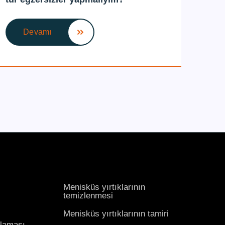
Devamı
Menisküs yırtıklarının
temizlenmesi
Menisküs yırtıklarının tamiri
ulaması