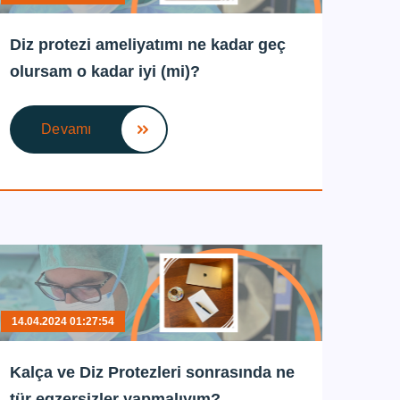
Diz protezi ameliyatımı ne kadar geç
olursam o kadar iyi (mi)?
Devamı
14.04.2024 01:27:54
Kalça ve Diz Protezleri sonrasında ne
tür egzersizler yapmalıyım?