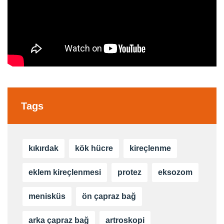
Tags
kıkırdak
kök hücre
kireçlenme
eklem kireçlenmesi
protez
eksozom
menisküs
ön çapraz bağ
arka çapraz bağ
artroskopi